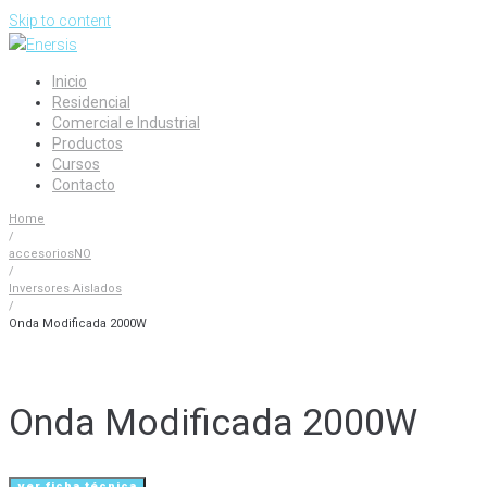
Skip to content
Inicio
Residencial
Comercial e Industrial
Productos
Cursos
Contacto
Home
/
accesoriosNO
/
Inversores Aislados
/
Onda Modificada 2000W
Onda Modificada 2000W
ver ficha técnica