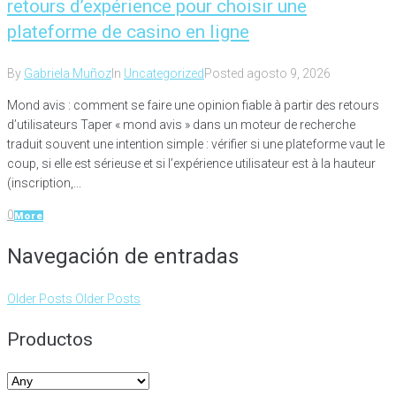
retours d’expérience pour choisir une
plateforme de casino en ligne
By
Gabriela Muñoz
In
Uncategorized
Posted
agosto 9, 2026
Mond avis : comment se faire une opinion fiable à partir des retours
d’utilisateurs Taper « mond avis » dans un moteur de recherche
traduit souvent une intention simple : vérifier si une plateforme vaut le
coup, si elle est sérieuse et si l’expérience utilisateur est à la hauteur
(inscription,...
0
More
Navegación de entradas
Older Posts
Older Posts
Productos