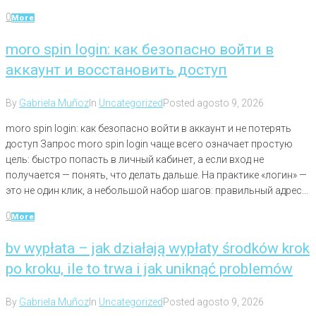
0
More
moro spin login: как безопасно войти в
аккаунт и восстановить доступ
By
Gabriela Muñoz
In
Uncategorized
Posted
agosto 9, 2026
moro spin login: как безопасно войти в аккаунт и не потерять
доступ Запрос moro spin login чаще всего означает простую
цель: быстро попасть в личный кабинет, а если вход не
получается — понять, что делать дальше. На практике «логин» —
это не один клик, а небольшой набор шагов: правильный адрес...
0
More
bv wypłata – jak działają wypłaty środków krok
po kroku, ile to trwa i jak uniknąć problemów
By
Gabriela Muñoz
In
Uncategorized
Posted
agosto 9, 2026