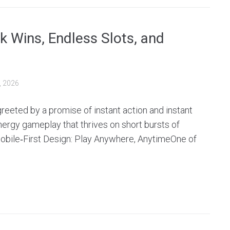
 Wins, Endless Slots, and
, 2026
reeted by a promise of instant action and instant
‑energy gameplay that thrives on short bursts of
obile‑First Design: Play Anywhere, AnytimeOne of