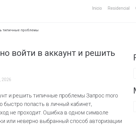
Inicio
Residencial
шить типичные проблемы
асно войти в аккаунт и решить
, 2026
ккаунт и решить типичные проблемы Запрос moro
жно быстро попасть в личный кабинет,
вход не проходит. Ошибка в одном символе
уки или неверно выбранный способ авторизации