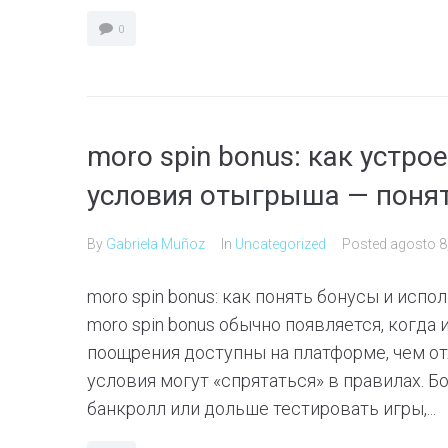
0
moro spin bonus: как устр
условия отыгрыша — поня
By
Gabriela Muñoz
In
Uncategorized
Posted
agosto 8
moro spin bonus: как понять бонусы и исп
moro spin bonus обычно появляется, когда 
поощрения доступны на платформе, чем от
условия могут «спрятаться» в правилах. 
банкролл или дольше тестировать игры,...