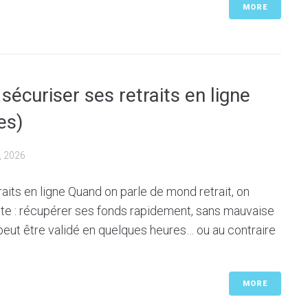
MORE
sécuriser ses retraits en ligne
es)
, 2026
aits en ligne Quand on parle de mond retrait, on
te : récupérer ses fonds rapidement, sans mauvaise
 peut être validé en quelques heures… ou au contraire
MORE