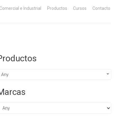
Comercial e Industrial
Productos
Cursos
Contacto
Productos
Any
Marcas