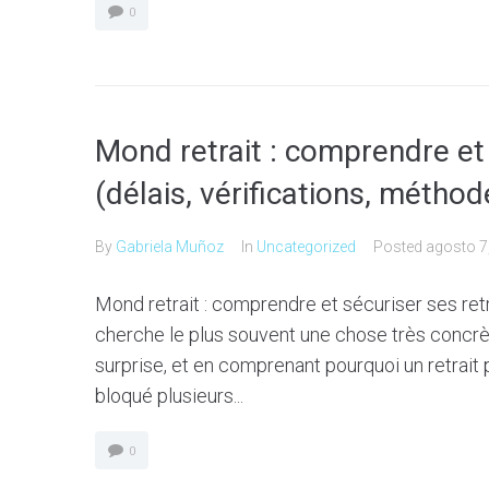
0
Mond retrait : comprendre et 
(délais, vérifications, méthod
By
Gabriela Muñoz
In
Uncategorized
Posted
agosto 7
Mond retrait : comprendre et sécuriser ses retr
cherche le plus souvent une chose très concrè
surprise, et en comprenant pourquoi un retrait
bloqué plusieurs...
0