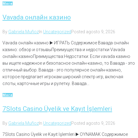
More
Vavada онлайн казино
By
Gabriela Muñoz
In
Uncategorized
Posted
agosto 9, 2026
Vavada онлайн казино ▶️ ИГРАТЬ Содержимое Вавада онлайн
казино: обзор и отзывыПреимущества и недостатки Vavada
онлайн казиноПреимущества:Недостатки: Если vavada казино
вы ищете надежное и безопасное онлайн-казино, то Вавада - это
отличный выбор. Вавада - это популярное онлайн-казино,
которое предлагает игрокам широкий спектр игр, включая
слоты, карточные игры и рулетку. Вавада...
More
7Slots Casino Üyelik ve Kayıt İşlemleri
By
Gabriela Muñoz
In
Uncategorized
Posted
agosto 9, 2026
7Slots Casino Üyelik ve Kayıt İşlemleri ▶️ OYNAMAK Содержимое