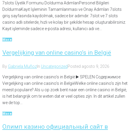
7slots Üyelik Formunu Doldurma AdımlarıPersonel Bilgileri
DoldurmaKayıt İşleminin Tamamlanması ve Onay Adımları 7slots
giriş sayfasında kaydolmak, sadece bir adımdır. 7slot ve 7 slots
casino adlı sitelerde, hızlı ve kolay bir şekilde hesap oluşturabilirsiniz.
Kayıt işleminde sadece e-posta adresi, kullanıcı adı ve...
More
Vergelijking van online casino’s in België
By
Gabriela Muñoz
In
Uncategorized
Posted
agosto 9, 2026
Vergelijking van online casino’s in België ▶️ SPELEN Содержимое
Vergelijking van online casino's in BelgiëWelke online casino's zijn het
meest populaire? Als u op zoek bent naar een online casino in België,
is het belangrijk om te weten dat er veel opties zijn. In dit artikel zullen
we de top...
More
Олимп казино официальный сайт в