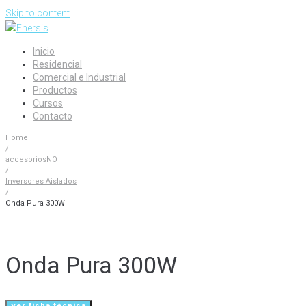
Skip to content
Inicio
Residencial
Comercial e Industrial
Productos
Cursos
Contacto
Home
/
accesoriosNO
/
Inversores Aislados
/
Onda Pura 300W
Onda Pura 300W
ver ficha técnica