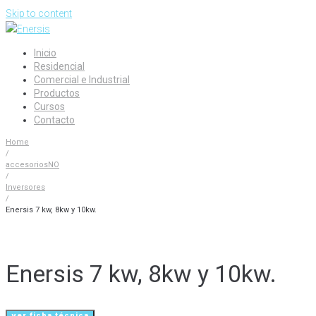
Skip to content
Inicio
Residencial
Comercial e Industrial
Productos
Cursos
Contacto
Home
/
accesoriosNO
/
Inversores
/
Enersis 7 kw, 8kw y 10kw.
Enersis 7 kw, 8kw y 10kw.
ver ficha técnica