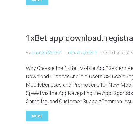
MORE
1xBet app download: registra
By
Gabriela Muñoz
In
Uncategorized
Posted
agosto 8
Why Choose the 1xBet Mobile App?System Req
Download ProcessAndroid UsersiOS UsersRegis
MobileBonuses and Promotions for New Mobil
Speed via the AppNavigating the App: Sportsbo
Gambling, and Customer SupportCommon Issues 
MORE