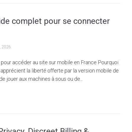
uide complet pour se connecter
, 2026
ue pour accéder au site sur mobile en France Pourquoi
apprécient la liberté offerte par la version mobile de
 de jouer aux machines à sous ou de...
ivacy, Discreet Billing &