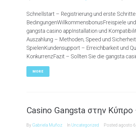
Schnellstart – Registrierung und erste Schrit
BedingungenWillkommensbonusFreispiele und 
gangsta casino appInstallation und Kompatibi
Auszahlung – Methoden, Speed und SicherheitS
SpielenKundensupport – Erreichbarkeit und Qua
KonkurrenzFazit – Sollten Sie die gangsta casin
MORE
Casino Gangsta στην Κύπρο 
By
Gabriela Muñoz
In
Uncategorized
Posted
agosto 6