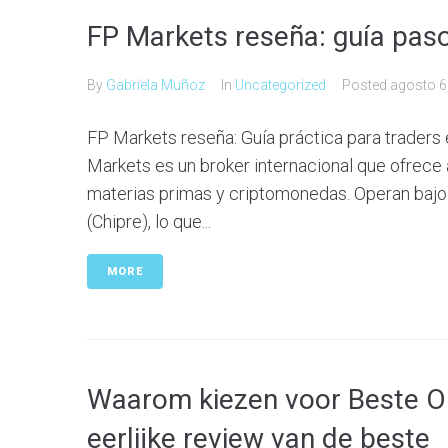
FP Markets reseña: guía paso
By
Gabriela Muñoz
In
Uncategorized
Posted
agosto 6
FP Markets reseña: Guía práctica para trader
Markets es un broker internacional que ofrece 
materias primas y criptomonedas. Operan bajo l
(Chipre), lo que...
MORE
Waarom kiezen voor Beste On
eerlijke review van de beste