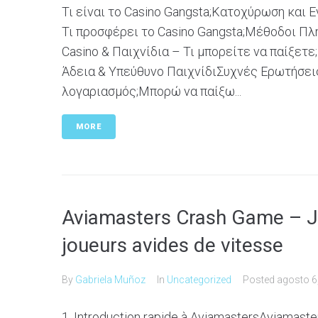
Τι είναι το Casino Gangsta;Κατοχύρωση και
Τι προσφέρει το Casino Gangsta;Μέθοδοι Π
Casino & Παιχνίδια – Τι μπορείτε να παίξετ
Άδεια & Υπεύθυνο ΠαιχνίδιΣυχνές Ερωτήσεις
λογαριασμός;Μπορώ να παίξω...
MORE
Aviamasters Crash Game – Je
joueurs avides de vitesse
By
Gabriela Muñoz
In
Uncategorized
Posted
agosto 6
1. Introduction rapide à AviamastersAviamaste