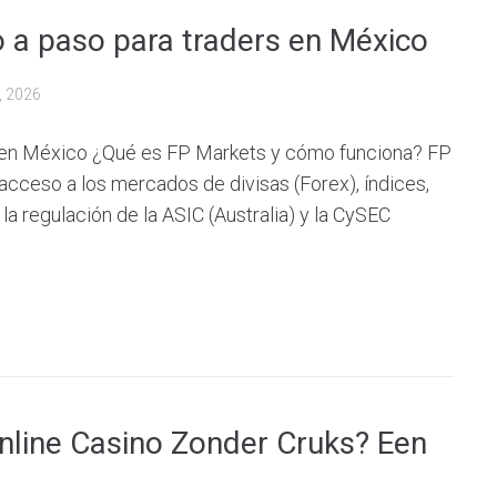
 a paso para traders en México
, 2026
s en México ¿Qué es FP Markets y cómo funciona? FP
acceso a los mercados de divisas (Forex), índices,
a regulación de la ASIC (Australia) y la CySEC
line Casino Zonder Cruks? Een