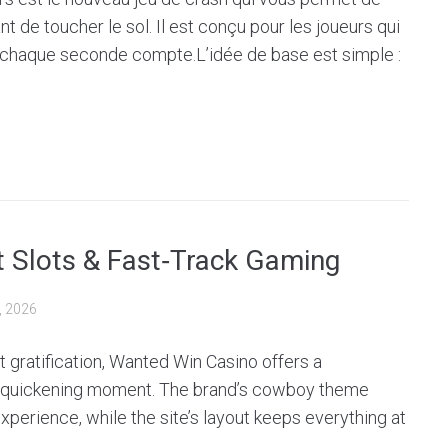
ant de toucher le sol. Il est conçu pour les joueurs qui
 chaque seconde compte.L’idée de base est simple :
t Slots & Fast‑Track Gaming
, 2026
t gratification, Wanted Win Casino offers a
se‑quickening moment. The brand’s cowboy theme
 experience, while the site’s layout keeps everything at