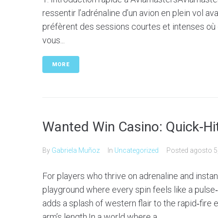
ressentir l’adrénaline d’un avion en plein vol av
préfèrent des sessions courtes et intenses où
vous...
MORE
Wanted Win Casino: Quick‑Hi
By
Gabriela Muñoz
In
Uncategorized
Posted
agosto 5
For players who thrive on adrenaline and instan
playground where every spin feels like a pul
adds a splash of western flair to the rapid‑fire
arm’s length.In a world where a...