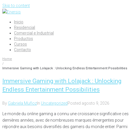
Skip to content
Inicio
Residencial
Comercial e Industrial
Productos
Cursos
Contacto
Home
/
Immersive Gaming with Lolajack : Unlocking Endless Entertainment Possibilities
Immersive Gaming with Lolajack : Unlocking
Endless Entertainment Possibilities
By
Gabriela Muñoz
In
Uncategorized
Posted
agosto 9, 2026
Le monde du online gaming a connu une croissance significative ces
dernières années, avec de nombreuses marques émergentes pour
répondre aux besoins diversifiés des gamers du monde entier. Parmi