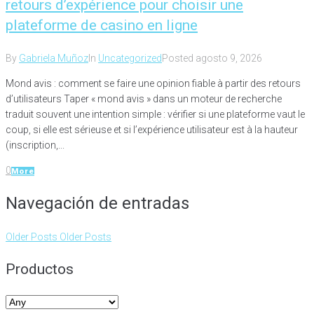
retours d’expérience pour choisir une
plateforme de casino en ligne
By
Gabriela Muñoz
In
Uncategorized
Posted
agosto 9, 2026
Mond avis : comment se faire une opinion fiable à partir des retours
d’utilisateurs Taper « mond avis » dans un moteur de recherche
traduit souvent une intention simple : vérifier si une plateforme vaut le
coup, si elle est sérieuse et si l’expérience utilisateur est à la hauteur
(inscription,...
0
More
Navegación de entradas
Older Posts
Older Posts
Productos