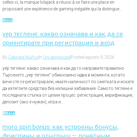
celles-ci, la marque lolajack a réussi à se faire une place en
proposant une expérience de gaming inégalée qui la distingue...
More
yep теглене: какво означава и как да се
ориентирате при регистрация и вход
By
Gabriela Muñoz
In
Uncategorized
Posted
agosto 9, 2026
yep теглене: какво означава и как да го направите правилно
Търсенето „yep теглене“ обикновено идва в момента, когато
вече сте се регистрирали, имате наличност по сметката и искате
да изтеглите средства без излишни забавяния. Самото теглене е
последната стъпка от целия процес: регистрация, верификация,
депозит (ако е нужен), игра и...
0
More
moro spin bonus: как устроены бонусы,
фриспины и отыгрыш — понятным