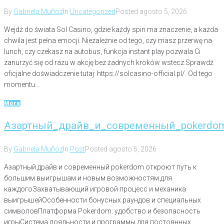
By
Gabriela Muñoz
In
Uncategorized
Posted
agosto 5, 2026
Wejdź do świata Sol Casino, gdzie każdy spin ma znaczenie, a każda
chwila jest pełna emocji. Niezależnie od tego, czy masz przerwę na
lunch, czy czekasz na autobus, funkcja instant play pozwala Ci
zanurzyć się od razu w akcję bez żadnych kroków wstecz.Sprawdź
oficjalne doświadczenie tutaj: https://solcasino-official.pl/. Od tego
momentu...
More
Азартный_драйв_и_современный_pokerdo
By
Gabriela Muñoz
In
Post
Posted
agosto 5, 2026
Азартный драйв и современный pokerdom откроют путь к
большим выигрышам и новым возможностям для
каждогоЗахватывающий игровой процесс и механика
выигрышейОсобенности бонусных раундов и специальных
символовПлатформа Pokerdom: удобство и безопасность
игрыСистема лояльности и программы для постоянных