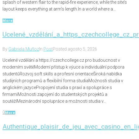
splash of western flair to the rapid‑fire experience, while the site’s
layout keeps everything at arm’s length.In a world where a...
More
Ucelené_vzdělání_a_https_czechcollege_cz_
By
Gabriela Muñoz
In
Post
Posted
agosto 5, 2026
Ucelené vzdělání a https://czechcollege.cz pro budoucnost v
moderním světěModerní přístup k výuce a individuální podpora
studentůRozvoj soft skills a profesní orientaceŠiroká nabídka
studijních programů a flexibilní forma studiaMožnosti studia v
anglickém jazycePropojení studia s praxí a spolupráce s
firmamiMožnosti zapojení do studentských projektů a
soutěžíMezinárodní spolupráce a možnosti studia v...
0
More
Authentique_plaisir_de_jeu_avec_casino_en_li