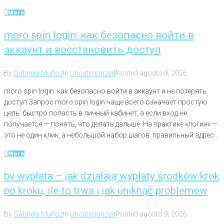
0
More
moro spin login: как безопасно войти в
аккаунт и восстановить доступ
By
Gabriela Muñoz
In
Uncategorized
Posted
agosto 9, 2026
moro spin login: как безопасно войти в аккаунт и не потерять
доступ Запрос moro spin login чаще всего означает простую
цель: быстро попасть в личный кабинет, а если вход не
получается — понять, что делать дальше. На практике «логин» —
это не один клик, а небольшой набор шагов: правильный адрес...
0
More
bv wypłata – jak działają wypłaty środków krok
po kroku, ile to trwa i jak uniknąć problemów
By
Gabriela Muñoz
In
Uncategorized
Posted
agosto 9, 2026