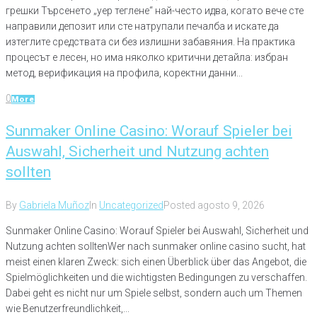
грешки Търсенето „yep теглене“ най-често идва, когато вече сте
направили депозит или сте натрупали печалба и искате да
изтеглите средствата си без излишни забавяния. На практика
процесът е лесен, но има няколко критични детайла: избран
метод, верификация на профила, коректни данни...
0
More
Sunmaker Online Casino: Worauf Spieler bei
Auswahl, Sicherheit und Nutzung achten
sollten
By
Gabriela Muñoz
In
Uncategorized
Posted
agosto 9, 2026
Sunmaker Online Casino: Worauf Spieler bei Auswahl, Sicherheit und
Nutzung achten solltenWer nach sunmaker online casino sucht, hat
meist einen klaren Zweck: sich einen Überblick über das Angebot, die
Spielmöglichkeiten und die wichtigsten Bedingungen zu verschaffen.
Dabei geht es nicht nur um Spiele selbst, sondern auch um Themen
wie Benutzerfreundlichkeit,...