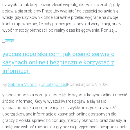
bv wypłata: jak bezpiecznie zlecić wypłatę, ile trwa i co zrobić, gdy
pojawią się problemy Fraza „bv wypłata” najczęściej pojawia się
wtedy, gdy użytkownik chce sprawnie przelać wygrane na swoje
konto i upewnić się, że cały proces jest jasny: od weryfikacji, przez
wybór metody płatności, po realny czas księgowania. Poniżej...
0
More
yepcasinopolska.com: jak ocenić serwis o
kasynach online i bezpiecznie korzystać z
informacji
By
Gabriela Muñoz
In
Uncategorized
Posted
agosto 9, 2026
yepcasinopolska.com: jak podejść do wyboru kasyna online i ocenić
źródło informacji Gdy w wyszukiwarce pojawia się hasło
yepcasinopolska.com, intencja jest zwykle praktyczna: znaleźć
uporządkowane informacje o kasynach online dostępnych dla
graczy z Polski, sprawdzić bonusy, metody płatności oraz zasady, a
następnie wybrać miejsce do gry bez nieprzyjemnych niespodzianek.